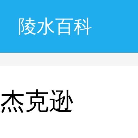
陵水百科
克杰克逊