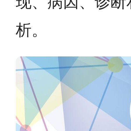
现、病因、诊断
析。